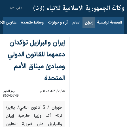
٩ آب ٢٠٢٦
الصفحة الرئيسية
إيران
العالم
آراء و حوارات
وسائط متعددة
عناوين الأخب
إيران والبرازيل تؤكدان
دعمهما للقانون الدولي
ومبادئ ميثاق الأمم
المتحدة
٠٥‏/٠١‏/٢٠٢٦، ١١:٠٨ م
رمز الخبر:
86045749
طهران / 5 كانون الثاني/ يناير/
ارنا- أكد وزيرا خارجية إيران
والبرازيل على ضرورة التعاون