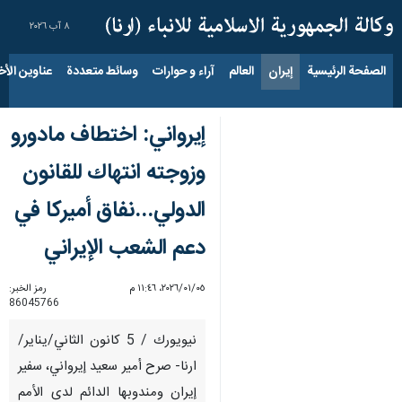
٨ آب ٢٠٢٦
الصفحة الرئيسية
إيران
العالم
آراء و حوارات
وسائط متعددة
عناوين الأخب
إيرواني: اختطاف مادورو
وزوجته انتهاك للقانون
الدولي...نفاق أميركا في
دعم الشعب الإيراني
٠٥‏/٠١‏/٢٠٢٦، ١١:٤٦ م
رمز الخبر:
86045766
نيويورك / 5 كانون الثاني/يناير/
ارنا- صرح أمير سعيد إيرواني، سفير
إيران ومندوبها الدائم لدى الأمم