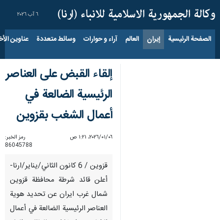
٦ آب ٢٠٢٦
الصفحة الرئيسية
إيران
العالم
آراء و حوارات
وسائط متعددة
عناوين الأخب
إلقاء القبض على العناصر
الرئيسية الضالعة في
أعمال الشغب بقزوين
٠٦‏/٠١‏/٢٠٢٦، ١:٢١ ص
رمز الخبر:
86045788
قزوين / 6 كانون الثاني/يناير/ارنا-
أعلن قائد شرطة محافظة قزوين
شمال غرب ايران عن تحديد هوية
العناصر الرئيسية الضالعة في أعمال