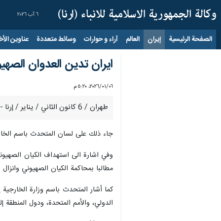
٦ آب ٢٠٢٦
الصفحة الرئيسية
إيران
العالم
آراء و حوارات
وسائط متعددة
عناوين الأخب
ايران تدين العدوان الصهي
٠٦‏/٠١‏/٢٠٢٦، ٥:٢٠ م
طهران / 6 کانون الثاني / ینایر / إرنا - ادانت الجمهورية الاسلامية الايرانية، بشدة، العدوان الجوي المتكرر على جنوب لبنان ومنطقة البقاع.
جاء ذلك على لسان المتحدث باسم الخارج
وفي اشارة الى استهداف الكيان الصهيوني 
مطالبا بمحاكمة الكيان الصهيوني وانزال ا
كما أشار المتحدث باسم وزارة الخارجية إ
الدولي، والأمم المتحدة، ودول المنطقة إ