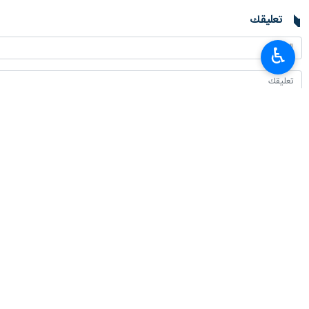
تعليقك
♿︎
أحدث الأخبار
وزير العلوم: وضع خبرات ايران بتصرف العراق لتطوير التعليم العالي
٢٠٢٦-٠٨-٠٦ ١٩:٥٣
استعراض سبل توسيع التعاون التجاري والترانزيت بين ايران والصين