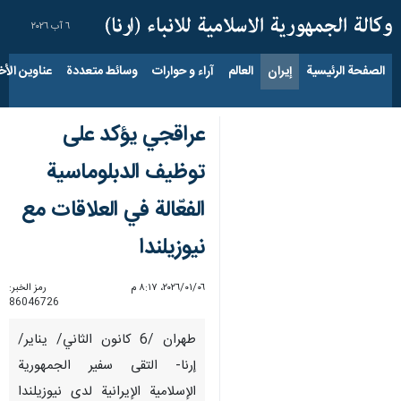
٦ آب ٢٠٢٦
الصفحة الرئيسية
إيران
العالم
آراء و حوارات
وسائط متعددة
عناوين الأخب
عراقجي يؤكد على
توظيف الدبلوماسية
الفعّالة في العلاقات مع
نيوزيلندا
٠٦‏/٠١‏/٢٠٢٦، ٨:١٧ م
رمز الخبر:
86046726
طهران /6 كانون الثاني/ يناير/
إرنا- التقى سفير الجمهورية
الإسلامية الإيرانية لدى نيوزيلندا