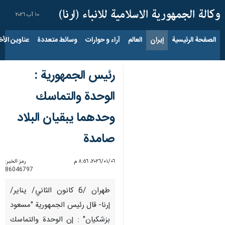
١٠ آب ٢٠٢٦
الصفحة الرئيسية
إيران
العالم
آراء و حوارات
وسائط متعددة
عناوين الأخب
رئيس الجمهورية :
الوحدة والتماسك
وحدهما يبقيان البلاد
صامدة
٠٦‏/٠١‏/٢٠٢٦، ٨:٥٦ م
رمز الخبر:
86046797
طهران /6 كانون الثاني/ يناير/
إرنا- قال رئيس الجمهورية "مسعود
بزشكيان" : إن الوحدة والتماسك