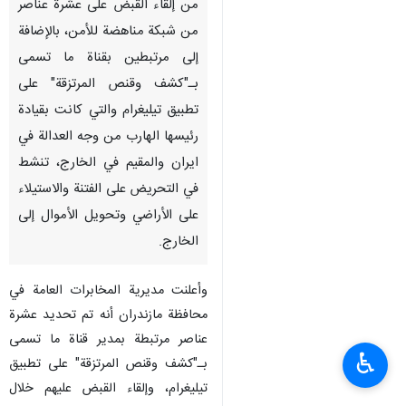
من إلقاء القبض على عشرة عناصر
من شبكة مناهضة للأمن، بالإضافة
إلى مرتبطين بقناة ما تسمى
بـ"كشف وقنص المرتزقة" على
تطبيق تيليغرام والتي كانت بقيادة
رئيسها الهارب من وجه العدالة في
ايران والمقيم في الخارج، تنشط
في التحريض على الفتنة والاستيلاء
على الأراضي وتحويل الأموال إلى
الخارج.
وأعلنت مديرية المخابرات العامة في
محافظة مازندران أنه تم تحديد عشرة
عناصر مرتبطة بمدير قناة ما تسمى
♿︎
بـ"كشف وقنص المرتزقة" على تطبيق
تيليغرام، وإلقاء القبض عليهم خلال