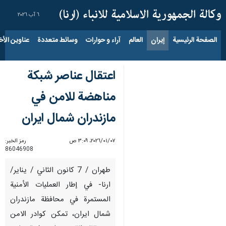
٦ آب ٢٠٢٦
الصفحة الرئيسية
إيران
العالم
آراء و حوارات
وسائط متعددة
عناوين الأخب
اعتقال عناصر شبكة
مناهضة للامن في
مازندران شمال ايران
٠٧‏/٠١‏/٢٠٢٦، ٣:٠٩ ص
رمز الخبر:
86046908
طهران / 7 كانون الثاني / يناير/
ارنا- في إطار العمليات الأمنية
المستمرة في محافظة مازندران
شمال ايران، تمكن كوادر الامن