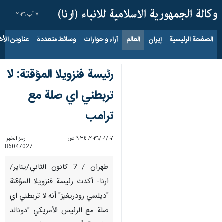
٧ آب ٢٠٢٦
الصفحة الرئيسية
إيران
العالم
آراء و حوارات
وسائط متعددة
عناوين الأخب
رئيسة فنزويلا المؤقتة: لا
تربطني اي صلة مع
ترامب
٠٧‏/٠١‏/٢٠٢٦، ٩:٣٤ ص
رمز الخبر:
86047027
طهران / 7 كانون الثاني/يناير/
ارنا- أکدت رئيسة فنزويلا المؤقتة
"ديلسي رودريغيز" أنه لا تربطني اي
صلة مع الرئيس الأمريكي "دونالد