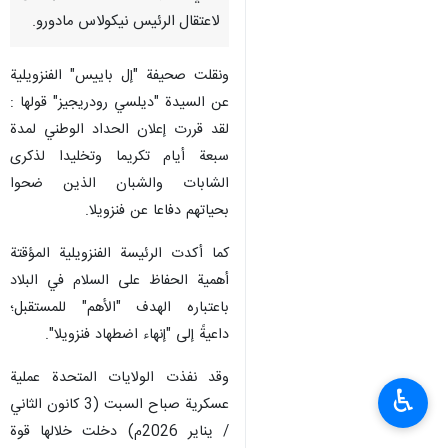
لاعتقال الرئيس نيكولاس مادورو.
ونقلت صحيفة "إل باييس" الفنزويلية
عن السيدة "ديلسي رودريجيز" قولها :
لقد قررت إعلان الحداد الوطني لمدة
سبعة أيام تكريما وتخليدا لذكرى
الشابات والشبان الذين ضحوا
بحياتهم دفاعا عن فنزويلا.
کما أكدت الرئيسة الفنزويلية المؤقتة
أهمية الحفاظ على السلام في البلاد
باعتباره الهدف "الأهم" للمستقبل؛
داعيةً إلى "إنهاء اضطهاد فنزويلا".
وقد نفذت الولايات المتحدة عملية
♿︎
عسكرية صباح السبت (3 كانون الثاني
/ يناير 2026م) دخلت خلالها قوة