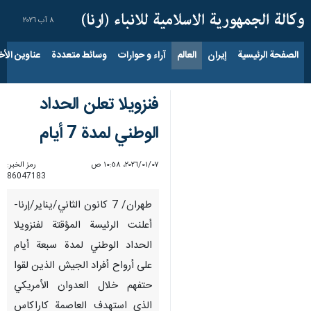
٨ آب ٢٠٢٦
الصفحة الرئيسية
إيران
العالم
آراء و حوارات
وسائط متعددة
عناوين الأخب
فنزويلا تعلن الحداد
الوطني لمدة 7 أيام
٠٧‏/٠١‏/٢٠٢٦، ١٠:٥٨ ص
رمز الخبر:
86047183
طهران/ 7 كانون الثاني/يناير/إرنا-
أعلنت الرئيسة المؤقتة لفنزويلا
الحداد الوطني لمدة سبعة أيام
على أرواح أفراد الجيش الذين لقوا
حتفهم خلال العدوان الأمريكي
الذي استهدف العاصمة كاراكاس