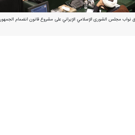
إرنا- وافق نواب مجلس الشورى الإسلامي الإيراني على مشروع قانون انضمام الجمهوري
افق اعضاء مجلس الشوری الإسلامي علی تفاصیل تقرير اللجنة القضائية والقانون
 النواب، يُسمح لحكومة الجمهورية الاسلامية الايرانية بالانضمام الى اتفاقي
ئق الانضمام لدى أمانة الأمم المتحدة.