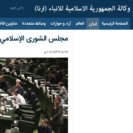
٩ آب ٢٠٢٦
الصفحة الرئيسية
إيران
العالم
آراء و حوارات
وسائط متعددة
عناوين الأخب
مجلس الشوری الإسلامي يوا
٠٧‏/٠١‏/٢٠٢٦، ١:٠٦ م