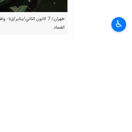
طهران/ 7 كانون الثاني/يناير/
♿︎
الفساد.
وخلال الجلسة العلنية اليوم الأربعاء، و
من إجمالي عدد الأصوات البالغ 198 صوتا.
ووفقا للمادة الوحيدة التي أُقرت من قبل
إنفاذ القانون في مكافحة الفساد، التي تتضمن ديباجة و23 مادة، وفقا للملحق المرفق، كما يُخول إيداع وثا
انتهی**3280
إيران
سياسة
٠ Persons