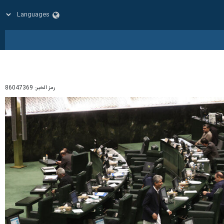
رمز الخبر:
86047369