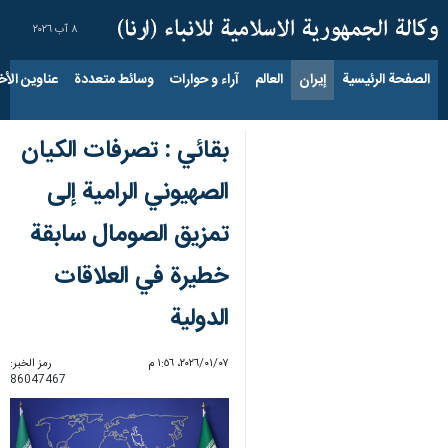
٨ آب ٢٠٢٦
الصفحة الرئيسية
إيران
العالم
آراء و حوارات
وسائط متعددة
عناوين الأخب
بقائي : تصرفات الکیان
الصهيوني الرامیة إلی
تمزیق الصومال سابقة
خطيرة في العلاقات
الدولية
٠٧‏/٠١‏/٢٠٢٦، ١:٥٦ م
رمز الخبر:
86047467