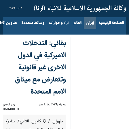
٨ آب ٢٠٢٦
الصفحة الرئيسية
إيران
العالم
آراء و حوارات
وسائط متعددة
عناوين الأخب
بقائي: التدخلات
الاميركية في الدول
الاخرى غير قانونية
وتتعارض مع ميثاق
الامم المتحدة
٠٨‏/٠١‏/٢٠٢٦، ٤:٤٨ ص
رمز الخبر:
86048013
طهران / 8 كانون الثاني/ يناير/