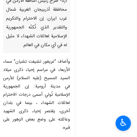
ارنا- صرح رئيس اساقفة الارمن في
محافظة أذربيجان الغربية شمال
غرب ايران: إن الاحترام والتكريم
والتقدير الذي تُكنّه الجمهورية
الإسلامية لعائلات الشهداء لا مثيل
له في أي مكان في العالم.
وأضاف "غريغور تشيفت تشيان" مساء
الأربعاء في مراسم إحياء ذكرى ميلاد
السيد المسيح (عليه السلام) للأرمن
في مدينة أرومية: إن الجمهورية
الإسلامية تُولي أسمى درجات الاحترام
لعائلات الشهداء ، بينما في بلدان
أخرى، يقتصر إحياء ذكرى الشهيد
وعائلته على وضع بعض الزهور على
♿︎
قبره.