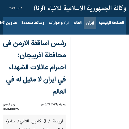
٨ آب ٢٠٢٦
الصفحة الرئيسية
إيران
العالم
آراء و حوارات
وسائط متعددة
عناوين الأخب
رئيس اساقفة الارمن في
محافظة اذربيجان:
احترام عائلات الشهداء
في ايران لا مثيل له في
العالم
٠٨‏/٠١‏/٢٠٢٦، ٥:١٦ ص
رمز الخبر:
86048025
أرومية / 8 كانون الثاني/ يناير/