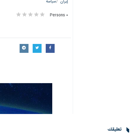
إيران
سياسة
٠ Persons
تعليقك