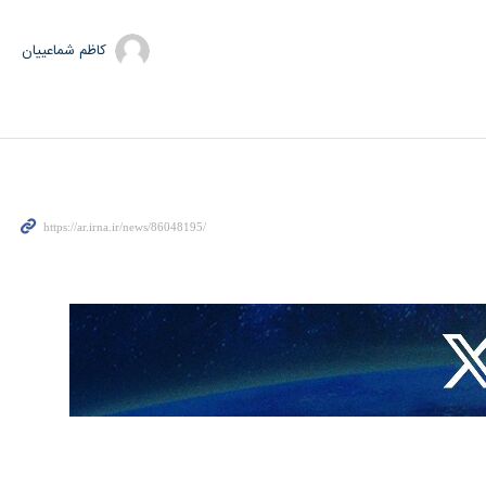
کاظم شماعییان