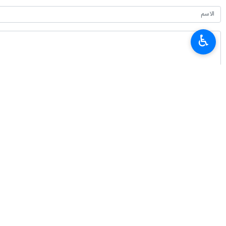
♿︎
أحدث الأخبار
ايران تشارك في اجتماع اللجنة التنفيذية لرفع الاثقال باسيا
٢٠٢٦-٠٨-٠٦ ١٦:١٥
القبض على 21 من عملاء الكيان الصهيوني بمحافظة كرمان
٢٠٢٦-٠٨-٠٦ ١٥:١٥