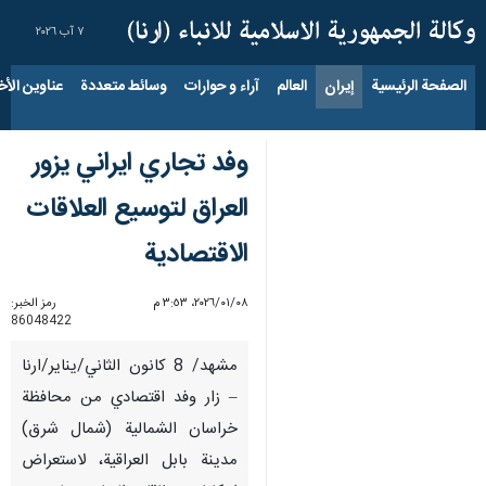
٧ آب ٢٠٢٦
الصفحة الرئيسية
إيران
العالم
آراء و حوارات
وسائط متعددة
عناوين الأخب
وفد تجاري ايراني يزور
العراق لتوسيع العلاقات
الاقتصادية
٠٨‏/٠١‏/٢٠٢٦، ٣:٥٣ م
رمز الخبر:
86048422
مشهد/ 8 كانون الثاني/يناير/ارنا
– زار وفد اقتصادي من محافظة
خراسان الشمالية (شمال شرق)
مدينة بابل العراقية، لاستعراض