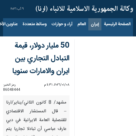
٩ آب ٢٠٢٦
الصفحة الرئيسية
إيران
العالم
آراء و حوارات
وسائط متعددة
عناوين الأخب
50 مليار دولار، قيمة
التبادل التجاري بين
ايران والامارات سنويا
٠٨‏/٠١‏/٢٠٢٦، ٤:٣١ م
رمز الخبر:
86048444
مشهد/ 8 كانون الثاني/يناير/ارنا
– قال المستشار الاقتصادي
للقنصلية العامة الايرانية في دبي
عارف عباسي أن تبادلا تجاريا يتم