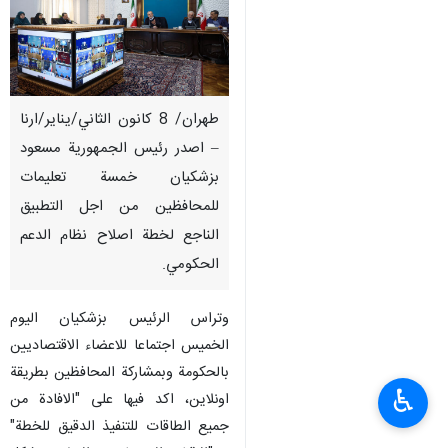
طهران/ 8 كانون الثاني/يناير/ارنا
– اصدر رئيس الجمهورية مسعود
بزشكيان خمسة تعليمات
للمحافظين من اجل التطبيق
الناجع لخطة اصلاح نظام الدعم
الحكومي.
وتراس الرئيس بزشكيان اليوم
الخميس اجتماعا للاعضاء الاقتصاديين
بالحكومة وبمشاركة المحافظين بطريقة
♿︎
اونلاين، اكد فيها على "الافادة من
جميع الطاقات للتنفيذ الدقيق للخطة"