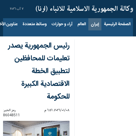
٧ آب ٢٠٢٦
الصفحة الرئيسية
إيران
العالم
آراء و حوارات
وسائط متعددة
عناوين الأخب
رئيس الجمهورية يصدر
تعليمات للمحافظين
لتطبيق الخطة
الاقتصادية الكبيرة
للحكومة
٠٨‏/٠١‏/٢٠٢٦، ٦:٥٦ م
رمز الخبر:
86048511