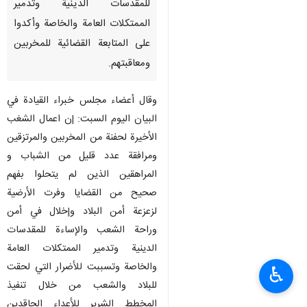
للمقدسات الدینیة وتدمیر
الممتکلات العامة والخاصة وأکدوا
علی المتابعة القضائیة للمخربین
ومعاقبتهم.
وقال أعضاء مجلس خبراء القيادة في
البيان الیوم السبت: إن اعمال الشغب
الأخیرة لحفنة من المخربین والمرتزقین
ومرافقة عدد قلیل من الشباب و
المراهقین الذین لم یتحلوا بفهم
صحیح من القضایا وفرت الأرضیة
لزعزعة أمن البلاد وإخلال في أمن
وراحة الشعب والإساءة للمقدسات
الدینیة وتدمیر الممتکلات العامة
والخاصة وتسببت للأضرار التي لحقت
♿︎
للبلاد والشعب من خلال تنفیذ
المخطط الشریر للأعداء الحاقدین