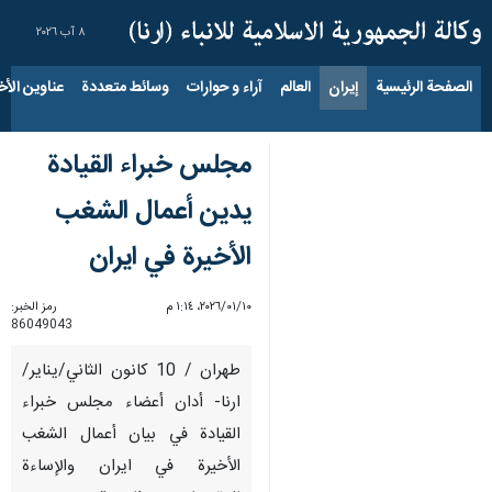
٨ آب ٢٠٢٦
الصفحة الرئيسية
إيران
العالم
آراء و حوارات
وسائط متعددة
عناوين الأخب
مجلس خبراء القيادة
یدین أعمال الشغب
الأخیرة في ايران
١٠‏/٠١‏/٢٠٢٦، ١:١٤ م
رمز الخبر:
86049043
طهران / 10 كانون الثاني/يناير/
ارنا- أدان أعضاء مجلس خبراء
القيادة في بيان أعمال الشغب
الأخیرة في ايران والإساءة