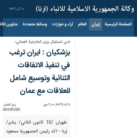
١٠ آب ٢٠٢٦
الصفحة الرئيسية
إيران
العالم
آراء و حوارات
وسائط متعددة
عناوين الأخب
لدى استقبال وزير الخارجية العماني؛
بزشكيان : ايران ترغب
في تنفيذ الاتفاقات
الثنائية وتوسيع شامل
للعلاقات مع عمان
١١‏/٠١‏/٢٠٢٦، ٢:٠٠ ص
رمز الخبر:
86049280
طهران /10 كانون الثاني/ يناير/
إرنا - اكد رئيس الجمهورية مسعود