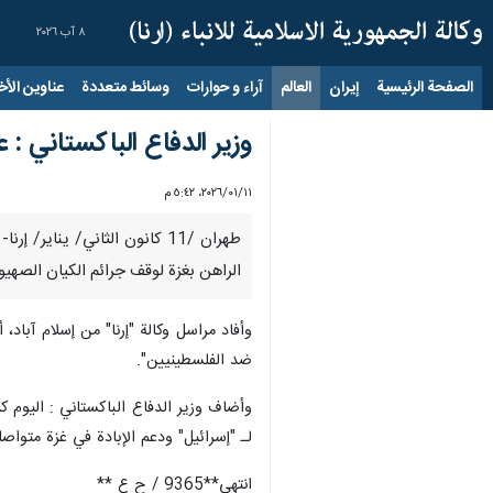
٨ آب ٢٠٢٦
الصفحة الرئيسية
إيران
العالم
آراء و حوارات
وسائط متعددة
عناوين الأخب
وزير الدفاع الباكستاني :
١١‏/٠١‏/٢٠٢٦، ٥:٤٢ م
طهران /11 كانون الثاني/ ين
الراهن بغزة لوقف جرائم الكيان الصهيو
وأفاد مراسل وكالة "إرنا" من إسلام آب
ضد الفلسطينيين".
وأضاف وزير الدفاع الباكستاني : اليوم 
لـ "إسرائيل" ودعم الإبادة في غزة متواصل
انتهى**9365 / ح ع **