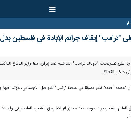
ار
 على "ترامب" إيقاف جرائم الإبادة في فلسطين بد
اير/ إرنا- ردا على تصريحات "دونالد ترامب" التدخلية ضد إيران، دعا وزير الدف
ني داخل القطاع.
اد، أن "محمد آصف" نشر مدونة في منصة "إكس" للتواصل الاجتماعي، مؤكدا فيها
كل العالم يقف بصوت موحد ضد مجازر الإبادة بحق الشعب الفلسطيني والاعتداءات
ة.