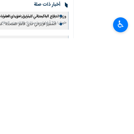
أخبار ذات صلة
ايرواني: قرار مجلس الأمن يُضعف الدبل
وزير الخارجية : ايران ترفض اي اجراء 
وزير الدفاع الباكستاني السابق: مؤيدو العقو
♿︎
طهران/ 20 أيلول/سبتمبر/إرنا- انتقد وزير الدفاع الباكستاني السابق "خالد نعيم لودهي"، تواطؤ أوروبا…
السفير الإيراني لدى الأمم المتحدة : 
باكستان: الحفاظ على العلاقات الراسخة مع إيرا
إسلام آباد / 20 ايلول/سبتمبر/ارنا- في معرض حديثه عن التطورات الأخيرة في المنطقة ، قال المتحدث…
رئيس وزراء باكستان : يجب تعليق عضو
وزير خارجية باكستان : الفلسطينيون ب
وزير الدفاع الباكستاني : مليارات الدولارات من 
طهران /19 أيلول/ سبتمبر/ إرنا- في معرض إشارته إلى اتفاقيات دفاعية بين الولايات المتحدة الأمريكية…
مؤتمردولي حول "الإرهاب الحكومي للك
تعليقك