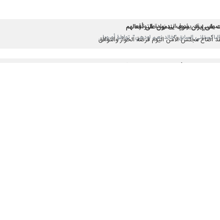
وماسية... الطريق إلى الدبلوماسية لا زال مفتوحًا
سياسي قد يؤدي الى زيادة التوتر
بات على إيران سوف يندمون على أفعالهم
لقد أضاع مجلس الأمن اليوم فرصة الحوار والتوافق
ن من الركائز الأساسية لسياسة اسلام آباد الخارجية
ية الكيان الصهيوني في الأمم المتحدة
حاجة إلى خطوات عملية لإنهاء معاناتهم لا إلى بيانات تعاطف
الميزانيات الدفاعية في امريكا والناتو وبريطانيا تنفق على إراقة الدماء بغزة
يان الصهيوني" بمناسبة اليوم الوطني لمكافحة الإرهاب