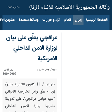
١٠ آب ٢٠٢٦
الصفحة الرئيسية
إيران
العالم
آراء و حوارات
وسائط متعددة
عناوين الأخب
عراقجي يعلّق على بيان
لوزارة الامن الداخلي
الامريكية
١١‏/٠١‏/٢٠٢٦، ٨:٣٠ م
رمز الخبر:
86049907
طهران / 11 کانون الثاني/ ینایر/
إرنا - علّق وزير الخارجية الايراني
"سيد عباس عراقجي"، على تدوينة
نشرتها وزارة الامن الداخلي