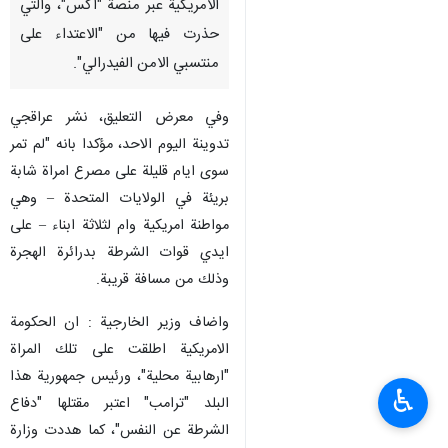
الامريكية عبر منصة "اكس"، والتي
حذرت فيها من "الاعتداء على
منتسبي الامن الفيدرالي".
وفي معرض التعليق، نشر عراقجي
تدوينة اليوم الاحد، مؤكدا بانه "لم تمر
سوى ايام قليلة على مصرع امراة شابة
بريئة في الولايات المتحدة – وهي
مواطنة امريكية وام لثلاثة ابناء – على
ايدي قوات الشرطة بدرائرة الهجرة
وذلك من مسافة قريبة.
واضاف وزير الخارجية : ان الحكومة
الامريكية اطلقت على تلك المراة
"ارهابية محلية"، ورئيس جمهورية هذا
♿︎
البلد "ترامب" اعتبر مقتلها "دفاع
الشرطة عن النفس"، كما هددت وزارة