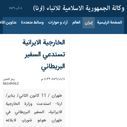
٨ آب ٢٠٢٦
الصفحة الرئيسية
إيران
العالم
آراء و حوارات
وسائط متعددة
عناوين الأخب
الخارجية الايرانية
تستدعي السفير
البريطاني
١١‏/٠١‏/٢٠٢٦، ١١:٣٩ م
رمز الخبر:
86049963
طهران / 11 كانون الثاني/ يناير/
ارنا- استدعت وزارة الخارجية
الايرانية، السفير البريطاني في
طهران هوغو شورتر، لابلاغه