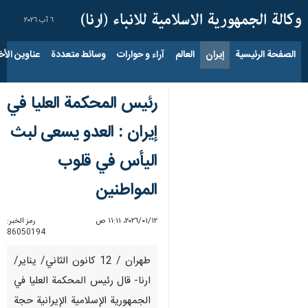
٦ آب ٢٠٢٦
الصفحة الرئيسية
إيران
العالم
آراء و حوارات
وسائط متعددة
عناوين الأخب
رئيس المحكمة العليا في
إيران : العدو یسعى لبث
الیأس في قلوب
المواطنين
١٢‏/٠١‏/٢٠٢٦، ١١:١١ ص
رمز الخبر:
86050194
طهران / 12 كانون الثاني/ يناير/
ارنا- قال رئيس المحكمة العليا في
الجمهورية الإسلامية الإيرانية حجة