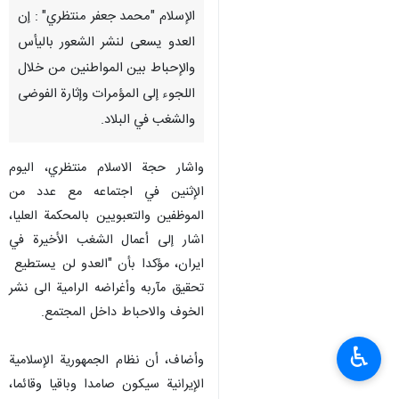
الإسلام "محمد جعفر منتظري" : إن
العدو یسعى لنشر الشعور باليأس
والإحباط بين المواطنين من خلال
اللجوء إلی المؤمرات وإثارة الفوضى
والشغب في البلاد.
واشار حجة الاسلام منتظري، الیوم
الإثنین في اجتماعه مع عدد من
الموظفين والتعبویین بالمحكمة العليا،
اشار إلی أعمال الشغب الأخیرة في
ایران، مؤكدا بأن "العدو لن يستطيع
تحقيق مآربه وأغراضه الرامية الى نشر
الخوف والاحباط داخل المجتمع.
♿︎
وأضاف، أن نظام الجمهوریة الإسلامیة
الإیرانیة سیکون صامدا وباقیا وقائما،