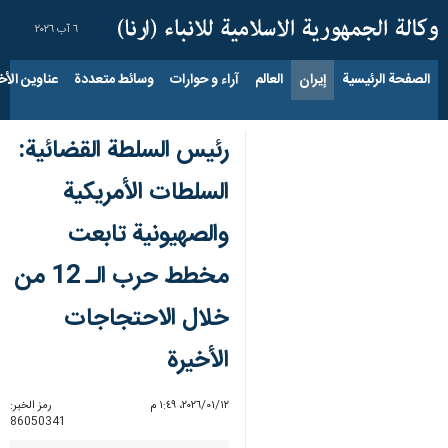
٦ آب ٢٠٢٦
الصفحة الرئيسية
إيران
العالم
آراء و حوارات
وسائط متعددة
عناوين الأخب
رئيس السلطة القضائية:
السلطات الأمريكية
والصهيونية تابعت
مخطط حرب الـ 12 من
خلال الاحتجاجات
الأخيرة
١٢‏/٠١‏/٢٠٢٦، ١:٤٩ م
رمز الخبر:
86050341