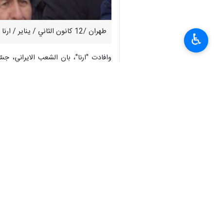
طهران /12 كانون الثاني / يناير / ارنا - انطلقت، قبل قليل، وقفات التضامن الوطني ضد الارهاب الصهيو – امريكي، في عاصمة الجمهورية الاسلامية الايرانية طهران وسائر محافظات البلاد.
♿︎
وافادت "ارنا"، بان الشعب الايراني، ج
شجبه واستنكاره للممارسات الارهابية وا
على صعيد البلاد، بما في ذلك ساحة الثور
والمقاومة بوجه المؤامرات والتحركات الص
وتجدر الاشارة في السياق ذاته، الى مواك
انتهى ** ح ع
إيران
سياسة
٢ Persons