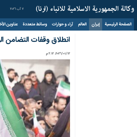
٧ آب ٢٠٢٦
الصفحة الرئيسية
إيران
العالم
آراء و حوارات
وسائط متعددة
عناوين الأخب
انطلاق وقفات التضامن ال
١٢‏/٠١‏/٢٠٢٦، ٢:١٢ م