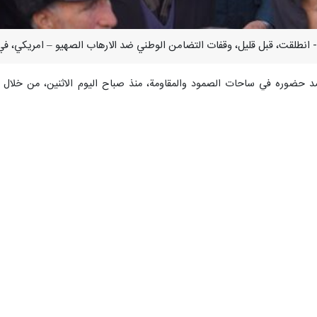
سّد حضوره في ساحات الصمود والمقاومة، منذ صباح اليوم الاثنين، من خلال
لجرائم الوحشية واعمال الشغب التي حدثت في الايام الاخيرة؛ وصولا الى تنظيم
ة الاسلامية (انقلاب اسلامي) في العاصمة طهران.
يأتي هذا النشاط، تزامنا مع اعلان مجلس الوزراء الحداد العام على مدى 
هيو – امريكية.
ب تشييع الجثامين الطاهرة لهؤلاء الشهداء الابرار التي انطلقت بالتزامن مع ه