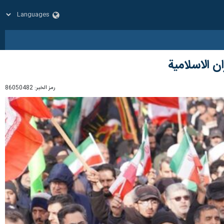
ن الاسلامية
رمز الخبر:
86050482