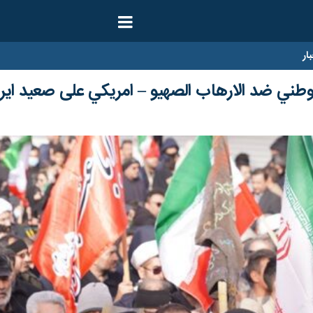
ار
وطني ضد الارهاب الصهيو – امريكي على صعيد ايرا