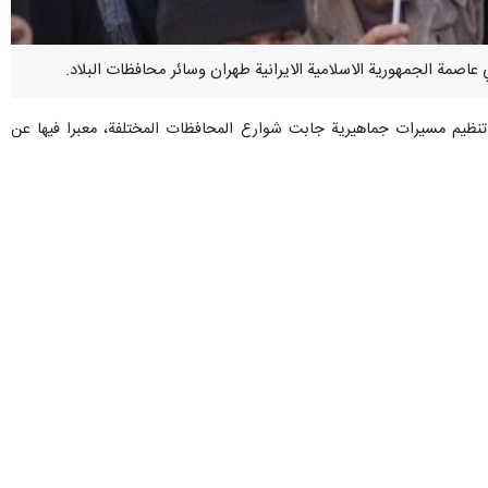
 تنظيم مسيرات جماهيرية جابت شوارع المحافظات المختلفة، معبرا فيها عن
 وقفات شعبية كبرى، منذ الساعة الثانية عصرا (اليوم) في الساحات الشهيرة
3 ايام متتالية في انحاء ايران الاسلامية، عرفانا بتضحيات الشهداء الذين ارتقوا في مسار الدفاع عن الامن الوطني والصمود
ذه التجمعات الجماهيرية الحماسية.
حیدر مدرس عسکری