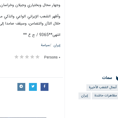
طهران /12 كانون الثاني/ ينا
الاخيرة، والتدخلات الخارجیة المحرضة 