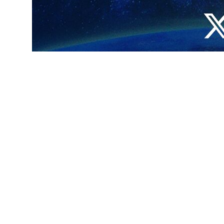
عى بعض الإرهابيين استغلال هذه الاحتجاجات واقترفوا جرائم مزعزعة للأمن
المخربين؛ معبرا عن شجبه واستنكاره للممارسات الارهابية والجرائم الوحشية
وغربا، بما في ذلك بوشهر وخراسان الرضوية وآذربايجان الغربية وأصفهان
 قشم.
يتصدى بقوة لأي عدوان خارجي، وانه قادر على تجاوز المشاكل الراهنة من