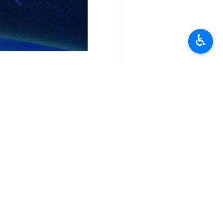
وأفادت "إرنا" بأنه عقب الاحتجاجات ال
الوطني وقاموا بتحويل الاحتجاجات إلى 
♿︎
وردا على هذه التطورات، خرج الشعب الإي
وأعمال الشغب التي حدثت في الأيام الأخ
إلى ذلك، نظمت وقفات شعبية كبرى، منذ
وجهار محال وبختياري وجيلان وخراسان 
وأظهر الشعب الإيراني الواعي والذكي 
خلال التآزر والتضامن، وسيقف صامدا إلى
انتهى**9365 / ح ع **
إيران
سياسة
٠ Persons