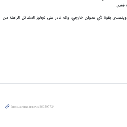
اقوام والعرقيات من ابناء الشعب الايراني، اليوم الاثنين، لإدانة أعمال الشغب