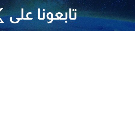
سلمية التي كانت قد انطلقت خلال الأيام الأخيرة في بعض المدن الإيرانية، س
أعمال شغب وغوغاء.
راني، في جميع أنحاء البلاد اليوم الاثنين إلى الشوارع للتصدي بحزم لهؤلاء 
يرة وللتعبير عن دعمهم للامن الوطني بوجه مؤامرات القوى الأجنبية.
 صباح اليوم، في الساحات الشهيرة بمختلف المحافظات، شمالا وجنوبا وشرقا 
الجنوبية وسيستان وبلوشستان وبندر عباس وكردستان ومركزي وكاشان وجزيرة
من خلال حضوره الحماسي في هذه الوقفات والمسيرات، مرة أخرى بأنه يرصد و
 جانب قضيته السامية ولن يتخلى عنها اطلاقا.