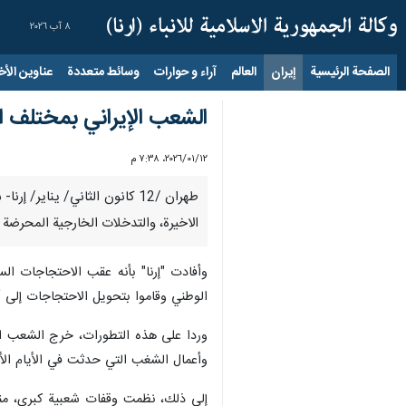
٨ آب ٢٠٢٦
الصفحة الرئيسية
إيران
العالم
آراء و حوارات
وسائط متعددة
عناوين الأخب
الشعب الإيراني بمختلف ال
١٢‏/٠١‏/٢٠٢٦، ٧:٣٨ م