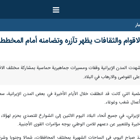
ار
اقوام والثقافات يظهر تآزره وتضامنه أمام المخططا