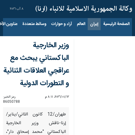
٨ آب ٢٠٢٦
الصفحة الرئيسية
إيران
العالم
آراء و حوارات
وسائط متعددة
عناوين الأخب
وزیر الخارجیة
الباکستاني يبحث مع
عراقجي العلاقات الثنائیة
و التطورات الدولیة
١٢‏/٠١‏/٢٠٢٦، ٨:١١ م
رمز الخبر:
86050788
طهران/12 کانون الثاني/ینایر/
إرنا-ناقش وزير الخارجية
الباكستاني "محمد إسحاق دار"،