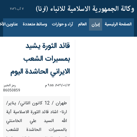
٧ آب ٢٠٢٦
الصفحة الرئيسية
إيران
العالم
آراء و حوارات
وسائط متعددة
عناوين الأخب
قائد الثورة يشيد
بمسيرات الشعب
الايراني الحاشدة اليوم
١٢‏/٠١‏/٢٠٢٦، ٩:٥٥ م
رمز الخبر:
86050859