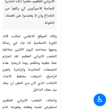
طهران / 12 كانون الثاني/ يناير/
ارنا- اشاد قائد الثورة الاسلامية آية
الله السيد علي الخامنئي
بالمسيرات الحاشدة للشعب
الايراني العظيم، معتبرا ذلك تحذيرا
للساسة الاميركيين كي يكفوا عن
الخداع وان لا يعتمدوا على العملاء
الخونة.
وافاد الموقع الاعلامي لمكتب قائد
الثورة الاسلامية انه جاء في رسالة
وجهها سماحته اليوم الاثنين مخاطبا
الشعب الايراني العظيم: لقد انجزتم
♿︎
عملا عظيما وخلقتم يوما تاريخيا. هذه
التجمعات الحاشدة والزاخرة بالعزم