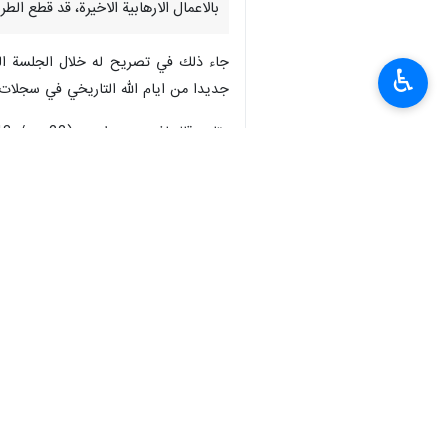
بالاعمال الارهابية الاخيرة، قد قطع ا
جاء ذلك في تصريح له خلال الجلسة الع
♿︎
جديدا من ايام الله التاريخي في سجلات ال
الطريق على الجهات الخارجية من التدخل
كما نوه الى واجب المسؤولين في تبجيل 
نجاحا باهرا لنا جميعا حيث انه لدينا 
واكمل قاليباف : في الختام لا يسعنا سوى
بها، ونأمل بان نوفق في خدمة هذا الشعب 
انتهى**ر.م / ح ع **
إيران
سياسة
٠ Persons