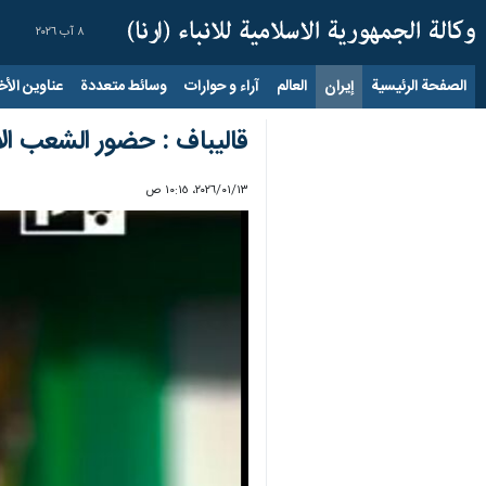
٨ آب ٢٠٢٦
الصفحة الرئيسية
إيران
العالم
آراء و حوارات
وسائط متعددة
عناوين الأخب
قاليباف : حضور الشعب ال
١٣‏/٠١‏/٢٠٢٦، ١٠:١٥ ص