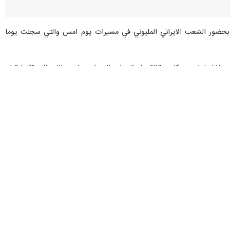
دة بحضور الشعب الايراني المليوني في مسيرات يوم امس والتي سجلت يوما
راني ملحمة عظيمة من خلال تواجده بكل ويقظة وادراك في الميدان، رغم مطالبه المحقة، ليقطع
كان يوما حماسيا وتاريخيا عظيما بفضل الله تعالى وهمة الشعب، وهذا يعد
ل جاهدين ليلا ونهارا كي نجد حلولا للمشاكل الاقتصادية والمعيشية التي يمر
رباب ابراهیم مصطفی