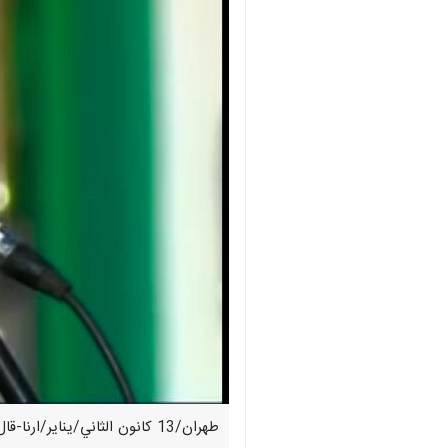
طهران/13 كانون الثاني/يناير