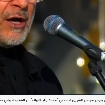
/ارنا-قال رئيس مجلس الشورى الاسلامي "محمد باقر قاليباف" ان الشعب الايراني 