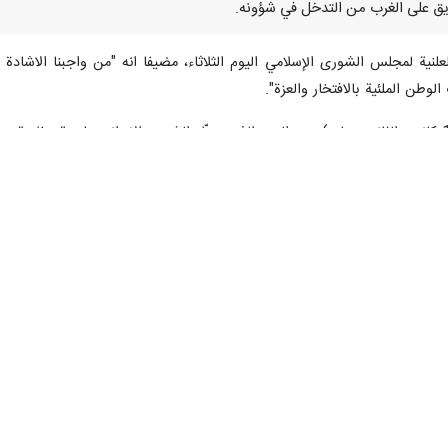
لطريق على الغرب من التدخل في شؤونه.
لنية لمجلس الشورى الإسلامي اليوم الثلاثاء، مضيفا انه "من واجبنا الاشا
وطن الملئية بالافتخار والعزة".
وتابع قاليباف : يوم امس (22 دي/ 13 كانون الثاني- يناير)، هو اليوم الذي سطّر الشعب الاي
 في شؤونه الداخلية.
هذه الحماسة الجماهيرية وتكريم الشعب على حضوره الميداني، قائلا : "امس" 
شعب يقظ وشجاع متواجد في الميدان والساحات.
 الانحناء اجلالا امام هذا الشعب العظيم والشجاع واليقظ، ونؤكد له باننا نعم
العظيم والشهداء الابرار وعوائلهم الكرام.