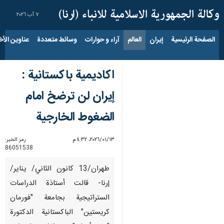
٧ آب ٢٠٢٦
الصفحة الرئيسية
إيران
العالم
آراء و حوارات
وسائط متعددة
عناوين الأخب
اكاديمية باكستانية :
إيران لن ترضخ امام
الضغوط الخارجية
١٣‏/٠١‏/٢٠٢٦، ٤:٣٢ م
رمز الخبر:
86051538
طهران/13 كانون الثاني/ يناير/
إرنا- قالت أستاذة الدراسات
الستراتيجية بجامعة "فورمان
كريستين" الباكستانية الدكتورة