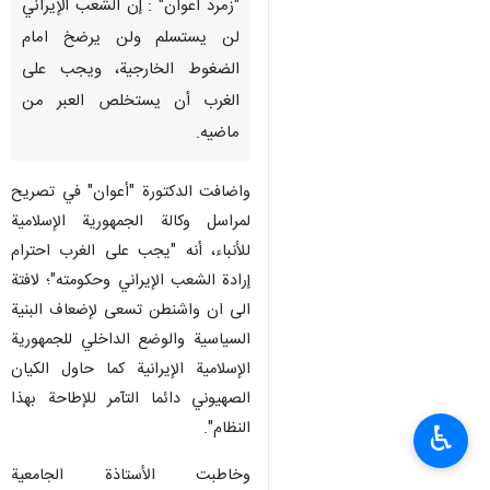
"زمرد أعوان" : إن الشعب الإيراني
لن يستسلم ولن يرضخ امام
الضغوط الخارجية، ويجب على
الغرب أن يستخلص العبر من
ماضيه.
واضافت الدكتورة "أعوان" في تصريح
لمراسل وكالة الجمهورية الإسلامية
للأنباء، أنه "يجب على الغرب احترام
إرادة الشعب الإيراني وحكومته"؛ لافتة
الى ان واشنطن تسعى لإضعاف البنية
السياسية والوضع الداخلي للجمهورية
الإسلامية الإيرانية كما حاول الكيان
الصهيوني دائما التآمر للإطاحة بهذا
النظام".
♿︎
وخاطبت الأستاذة الجامعية