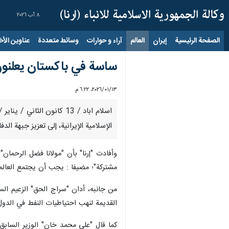
٨ آب ٢٠٢٦
الصفحة الرئيسية
إيران
العالم
آراء و حوارات
وسائط متعددة
عناوين الأخب
ساسة في باكستان يعلنون ا
١٣‏/٠١‏/٢٠٢٦، ٦:٢٢ م
اسلام اباد / 13 كانون ا
الإسلامية الإيرانية، إلى تعزيز جبهة ا
وأفادت "إرنا" بأن "مولانا فضل الرحمان
مشتركة"؛ مضيفا : يجب أن يجتمع العالم 
من جانبه، أدان "سراج الحق" الزعيم الس
القديمة لنهب احتياطيات النفط في الدول
كما قال "علي محمد خان" الوزير السابق