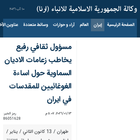
١٠ آب ٢٠٢٦
الصفحة الرئيسية
إيران
العالم
آراء و حوارات
وسائط متعددة
عناوين الأخب
مسؤول ثقافي رفيع
يخاطب زعامات الاديان
السماوية حول اساءة
الغوغائيين للمقدسات
في ايران
١٣‏/٠١‏/٢٠٢٦، ٥:٠٧ م
رمز الخبر:
86051628
طهران / 13 كانون الثاني / يناير /