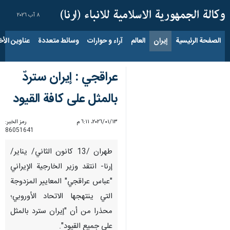
٨ آب ٢٠٢٦
الصفحة الرئيسية
إيران
العالم
آراء و حوارات
وسائط متعددة
عناوين الأخب
عراقجي : إيران ستردّ
بالمثل على كافة القيود
١٣‏/٠١‏/٢٠٢٦، ٦:١١ م
رمز الخبر:
86051641
طهران /13 كانون الثاني/ يناير/