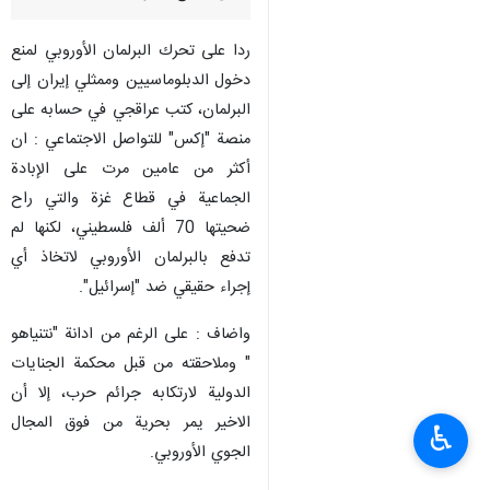
إرنا- انتقد وزير الخارجية الإيراني
"عباس عراقجي" المعايير المزدوجة
التي ينتهجها الاتحاد الأوروبي؛
محذرا من أن "إيران سترد بالمثل
على جميع القيود".
ردا على تحرك البرلمان الأوروبي لمنع
دخول الدبلوماسيين وممثلي إيران إلى
البرلمان، كتب عراقجي في حسابه على
منصة "إكس" للتواصل الاجتماعي : ان
أكثر من عامين مرت على الإبادة
الجماعية في قطاع غزة والتي راح
ضحيتها 70 ألف فلسطيني، لكنها لم
تدفع بالبرلمان الأوروبي لاتخاذ أي
♿︎
إجراء حقيقي ضد "إسرائيل".