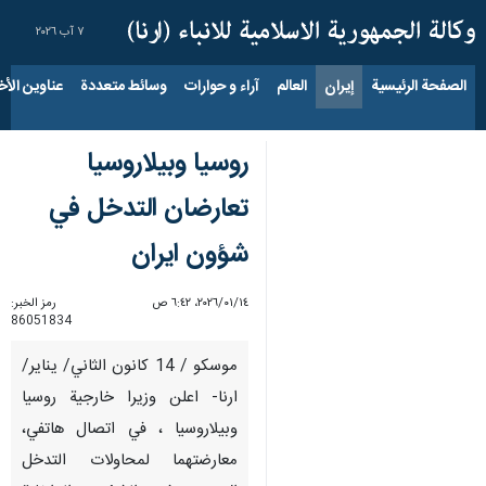
٧ آب ٢٠٢٦
الصفحة الرئيسية
إيران
العالم
آراء و حوارات
وسائط متعددة
عناوين الأخب
روسيا وبيلاروسيا
تعارضان التدخل في
شؤون ايران
١٤‏/٠١‏/٢٠٢٦، ٦:٤٢ ص
رمز الخبر:
86051834
موسكو / 14 كانون الثاني/ يناير/
ارنا- اعلن وزيرا خارجية روسيا
وبيلاروسيا ، في اتصال هاتفي،
معارضتهما لمحاولات التدخل