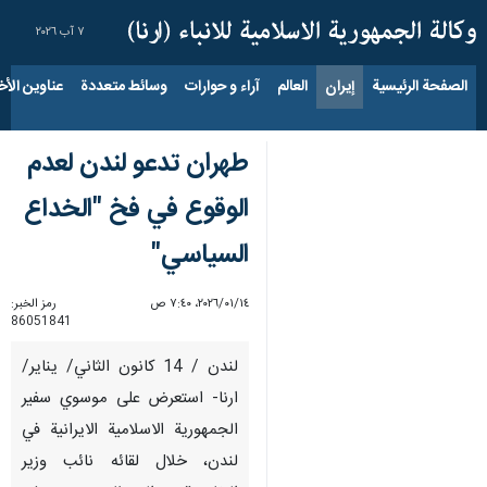
٧ آب ٢٠٢٦
الصفحة الرئيسية
إيران
العالم
آراء و حوارات
وسائط متعددة
عناوين الأخب
طهران تدعو لندن لعدم
الوقوع في فخ "الخداع
السياسي"
١٤‏/٠١‏/٢٠٢٦، ٧:٤٠ ص
رمز الخبر:
86051841
لندن / 14 كانون الثاني/ يناير/
ارنا- استعرض علی موسوي سفیر
الجمهورية الاسلامية الايرانية في
لندن، خلال لقائه نائب وزير