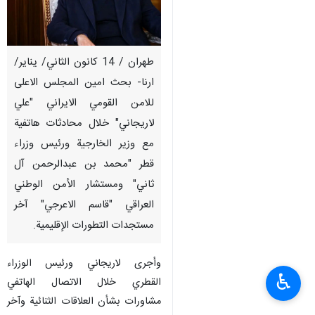
طهران / 14 كانون الثاني/ يناير/
ارنا- بحث امين المجلس الاعلى
للامن القومي الايراني "علي
لاريجاني" خلال محادثات هاتفیة
مع وزير الخارجية ورئيس وزراء
قطر "محمد بن عبدالرحمن آل
ثاني" ومستشار الأمن الوطني
العراقي "قاسم الاعرجي" آخر
مستجدات التطورات الإقلیمیة.
وأجری لاريجاني ورئيس الوزراء
♿︎
القطري خلال الاتصال الهاتفي
مشاورات بشأن العلاقات الثنائیة وآخر