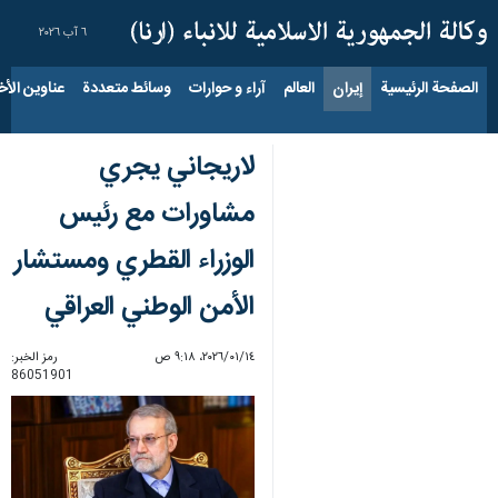
٦ آب ٢٠٢٦
الصفحة الرئيسية
إيران
العالم
آراء و حوارات
وسائط متعددة
عناوين الأخب
لاريجاني يجري
مشاورات مع رئيس
الوزراء القطري ومستشار
الأمن الوطني العراقي
١٤‏/٠١‏/٢٠٢٦، ٩:١٨ ص
رمز الخبر:
86051901