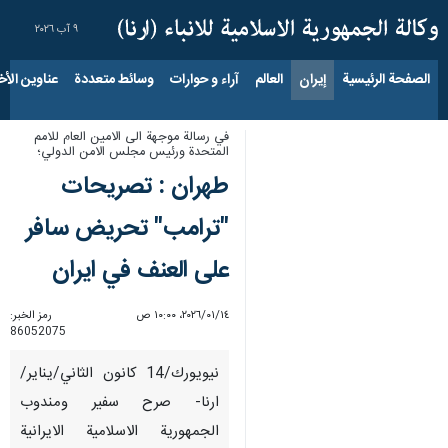
٩ آب ٢٠٢٦
الصفحة الرئيسية
إيران
العالم
آراء و حوارات
وسائط متعددة
عناوين الأخب
في رسالة موجهة الى الامين العام للامم
المتحدة ورئيس مجلس الامن الدولي؛
طهران : تصريحات
"ترامب" تحريض سافر
على العنف في ايران
١٤‏/٠١‏/٢٠٢٦، ١٠:٠٠ ص
رمز الخبر:
86052075
نيويورك/14 كانون الثاني/يناير/
ارنا- صرح سفير ومندوب
الجمهورية الاسلامية الايرانية