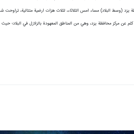
لاد) مساء امس الثلاثاء، لثلاث هزات ارضية متتالية، تراوحت شدتها بين 4.6 و 5.3 و3.6 درجات على مق