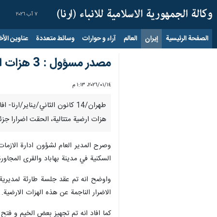
٧ آب ٢٠٢٦
الصفحة الرئيسية
إيران
العالم
آراء و حوارات
وسائط متعددة
عناوين الأخب
مصدر مسؤول : 3 هزات ارضية متتالية في يزد دون وقوع خسائر بشرية
١٤‏/٠١‏/٢٠٢٦، ١:١٣ م
طهران/14 كانون الثاني/يناير/
هزات ارضية متتالية، الحقت اضرارا جز
وصرح المدير العام لشؤون ادارة الازمات 
السكنية في مدينة بهاباد والقرى المجاورة 
واوضح انه تم عقد جلسة طارئة لمديرية
الاضرار الناجمة عن هذه الهزات الارضية.
كما افاد انه تم تجهيز بعض الخيم و فتح 