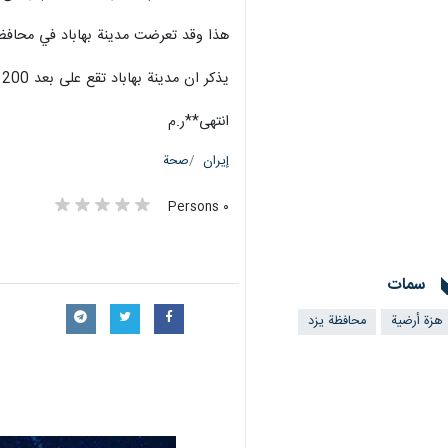
هذا وقد تعرضت مدينة بهاباد في محافظة يزد (وسط الب
يذكر ان مدينة بهاباد تقع على بعد 200 كلم عن مركز محافظة يزد، وهي من المناطق المعهودة بالزلازل في البلاد؛ حيث تتعرض سنويا لنحو 800 هزة ارضية كبيرة وصغيرة.
انتهى**ر.م
إيران
صحة
٠ Persons
سمات
هزة أرضية
محافظة يزد