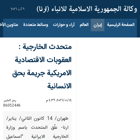
٩ آب ٢٠٢٦
الصفحة الرئيسية
إيران
العالم
آراء و حوارات
وسائط متعددة
عناوين الأخب
متحدث الخارجية :
العقوبات الاقتصادية
الامريكية جريمة بحق
الانسانية
١٤‏/٠١‏/٢٠٢٦، ٤:٣٩ م
رمز الخبر:
86052446
طهران/ 14 كانون الثاني/ يناير/
ارنا- علّق المتحدث باسم وزارة
الخارجية الايرانية "اسماعيل