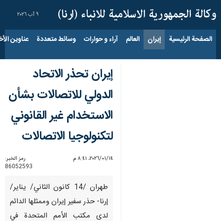
٩ آب ٢٠٢٦
الصفحة الرئيسية
إيران
العالم
آراء و حوارات
وسائط متعددة
عناوين الأخب
إيران تحذر الاتحاد
الدولي للاتصالات بشأن
الاستخدام غير القانوني
لتكنولوجيا الاتصالات
١٤‏/٠١‏/٢٠٢٦، ٨:٤١ م
رمز الخبر:
86052593
طهران /14 كانون الثاني/ يناير/
إرنا- حذر سفير إيران وممثلها الدائم
لدى مكتب الأمم المتحدة في