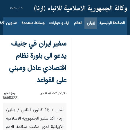
٦ آب ٢٠٢٦
الصفحة الرئيسية
إيران
العالم
آراء و حوارات
وسائط متعددة
عناوين الأخب
سفیر ایران في جنيف
يدعو الى بلورة نظام
اقتصادي عادل ومبني
على القواعد
١٦‏/٠١‏/٢٠٢٦، ١١:٠٥ ص
رمز الخبر:
86053221
لندن / 15 كانون الثاني / يناير/
ارنا- اكد سفير الجمهورية الاسلامية
الايرانية لدى مكتب منظمة الامم