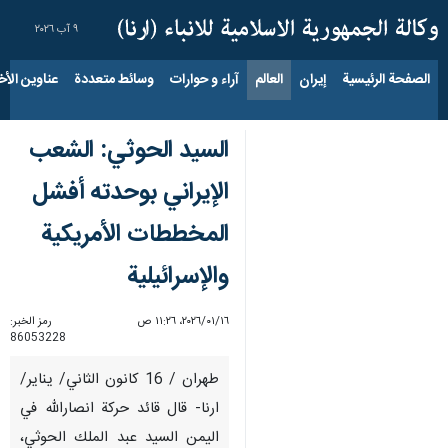
٩ آب ٢٠٢٦
الصفحة الرئيسية
إيران
العالم
آراء و حوارات
وسائط متعددة
عناوين الأخب
السيد الحوثي: الشعب
الإيراني بوحدته أفشل
المخططات الأمريكية
والإسرائيلية
١٦‏/٠١‏/٢٠٢٦، ١١:٢٦ ص
رمز الخبر:
86053228