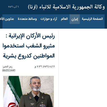
٦ آب ٢٠٢٦
الصفحة الرئيسية
إيران
العالم
آراء و حوارات
وسائط متعددة
عناوين الأخب
رئيس الأركان الإيرانية :
مثيرو الشغب استخدموا
المواطنين كدروع بشرية
١٦‏/٠١‏/٢٠٢٦، ٧:٣٦ م
رمز الخبر:
86053441