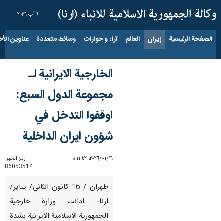
٩ آب ٢٠٢٦
الصفحة الرئيسية
إيران
العالم
آراء و حوارات
وسائط متعددة
عناوين الأخب
الخارجية الايرانية لـ
مجموعة الدول السبع:
اوقفوا التدخل في
شؤون ايران الداخلية
١٦‏/٠١‏/٢٠٢٦، ١١:٤٢ م
رمز الخبر:
86053514
طهران / 16 كانون الثاني/ يناير/
ارنا- ادانت وزارة خارجية
الجمهورية الاسلامية الايرانية بشدة