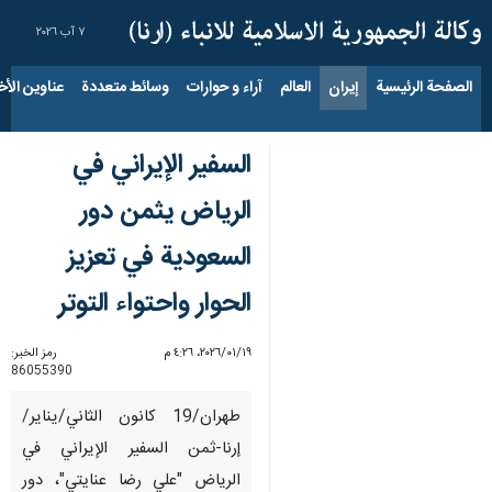
٧ آب ٢٠٢٦
الصفحة الرئيسية
إيران
العالم
آراء و حوارات
وسائط متعددة
عناوين الأخب
السفير الإیراني في
الرياض يثمن دور
السعودیة في تعزيز
الحوار واحتواء التوتر
١٩‏/٠١‏/٢٠٢٦، ٤:٢٦ م
رمز الخبر:
86055390
طهران/19 کانون الثاني/ینایر/
إرنا-ثمن السفير الإیراني في
الریاض "علي رضا عنايتي"، دور