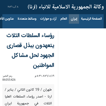
٨ آب ٢٠٢٦
الصفحة الرئيسية
إيران
العالم
آراء و حوارات
وسائط متعددة
عناوين الأخب
رؤساء السلطات الثلاث
يتعهدون ببذل قصارى
الجهود لحل مشاكل
المواطنين
١٩‏/٠١‏/٢٠٢٦، ٥:٣١ م
رمز الخبر:
86055426