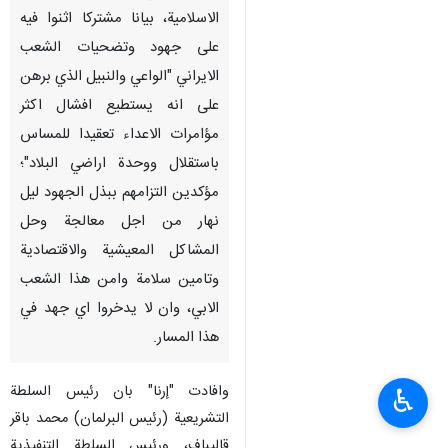
طهران / 19 كانون الثاني / يناير /
ارنا - اصدر رؤساء السلطات العليا
الثلاث في جمهورية ايران
الاسلامية، بيانا مشتركا اثنوا فيه
على جهود وتضحيات الشعب
الايراني "الواعي والنبيل الذي برهن
على انه يستطيع افشال اكثر
مؤامرات الاعداء تعقيدا للمساس
باستقلال ووحدة اراضي البلاد"؛
مؤكدين التزامهم ببذل الجهود ليل
نهار من اجل معالجة وحل
♿︎
المشاكل المعيشية والاقتصادية
وتامين سلامة وامن هذا الشعب