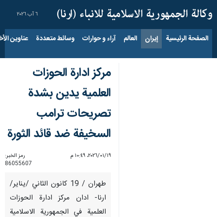
٦ آب ٢٠٢٦
الصفحة الرئيسية
إيران
العالم
آراء و حوارات
وسائط متعددة
عناوين الأخب
مركز ادارة الحوزات
العلمية يدين بشدة
تصريحات ترامب
السخيفة ضد قائد الثورة
١٩‏/٠١‏/٢٠٢٦، ١٠:٤٩ م
رمز الخبر:
86055607
طهران / 19 كانون الثاني /يناير/
ارنا- ادان مركز ادارة الحوزات
العلمية في الجمهورية الاسلامية