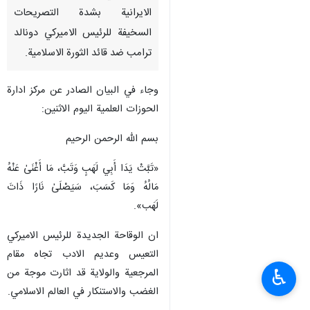
الايرانية بشدة التصريحات
السخيفة للرئيس الاميركي دونالد
ترامب ضد قائد الثورة الاسلامية.
وجاء في البيان الصادر عن مركز ادارة
الحوزات العلمية اليوم الاثنين:
بسم الله الرحمن الرحیم
«تَبَّتْ يَدَا أَبِي لَهَبٍ وَتَبَّ، مَا أَغْنَىٰ عَنْهُ
مَالُهُ وَمَا كَسَبَ، سَيَصْلَىٰ نَارًا ذَاتَ
لَهَب».
ان الوقاحة الجديدة للرئيس الاميركي
التعيس وعديم الادب تجاه مقام
♿︎
المرجعية والولاية قد اثارت موجة من
الغضب والاستنكار في العالم الاسلامي.