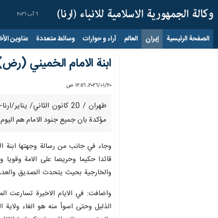
٦ آب ٢٠٢٦
الصفحة الرئيسية
إيران
العالم
آراء و حوارات
وسائط متعددة
عناوين الأخب
ابنة الامام الخميني (رض)
٢٠‏/٠١‏/٢٠٢٦، ١٢:٥٦ ص
طهران / 20 كانون الثاني/ 
مؤكدة بان جميع جنود الامام هم اليوم 
وجاء في جانب من رسالة وجهتها ابنة الام
قائدا حكيما وحريصا على الامة وقويا وم
والخارجية بحيث يتحدث الصديق والعدو ا
الذليل وحتى اسوأ منه هو الغاء ولاية ا