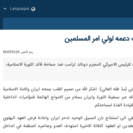
 دعمه لولي امر المسلمين
رمز الخبر:
86055626
يفة للرئيس الاميركي المجرم دونالد ترامب ضد سماحة قائد الثورة الاسلامية،
 (مدّ ظله العالي): اشكر الله من صميم القلب بمنحه ايران والامة الاسلامية
د عبر بسفينة الثورة وايران بسلام من الامواج الهائجة للمؤامرات الداخلية
يادة الفذة لسماحتكم.
مرات والعداوات ضد ايران وتوصل العدو الغادر بعد 4 عقود من العداء الخفي الى استنتاج بان السبيل الوحيد لدحر ايران واعادة فرض العهد البهلوي
قدين او العقود الثلاثة الاخيرة استهدف العدو وعناصره المنظمة في الداخل