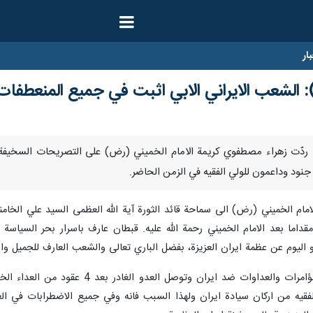
ار
: الشعب الايراني الابي اثبت في جميع المنعطفات
يناير/ارنا- ردّت زهراء مصطفوي كريمة الامام الخميني (رض) على التصريحات السخ
جنود وداعمون للولي الفقيه في الزمن الحاضر.
ام الخميني (رض) الى سماحة قائد الثورة آية الله العظمى السيد علي الخامنئي
قداما بعد الامام الخميني رحمة الله عليه. قبطان عارف باسرار بحر السياسة ق
ليوم عن عظمة ايران العزيزة، بفضل الباري تعالى والشعب العارف للجميل والق
واضافت: في الايام الاخيرة تسارعت المؤا
لفقيه من اركان سيادة ايران ولهذا السبب فانه وفي جميع الاضطرابات في الع