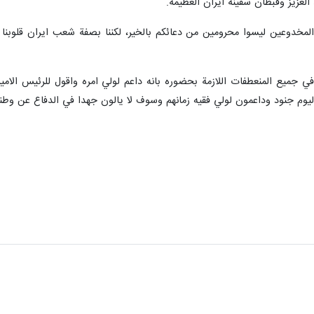
العزيز وقبطان سفينة ايران العظيمة.
 المخدوعين ليسوا محرومين من دعائكم بالخير، لكننا بصفة شعب ايران قلوب
في جميع المنعطفات اللازمة بحضوره بانه داعم لولي امره واقول للرئيس الامي
ليوم جنود وداعمون لولي فقيه زمانهم وسوف لا يالون جهدا في الدفاع عن وطنه