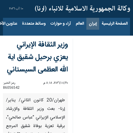
١٠ آب ٢٠٢٦
الصفحة الرئيسية
إيران
العالم
آراء و حوارات
وسائط متعددة
عناوين الأخب
وزير الثقافة الإيراني
يعزي برحيل شقيق اية
الله العظمى السيستاني
٢٠‏/٠١‏/٢٠٢٦، ٨:١٨ م
رمز الخبر:
86056542
طهران/20 كانون الثاني/ يناير/
إرنا- بعث وزير الثقافة والإرشاد
الإسلامي الإيراني "عباس صالحي"،
برقية تعزية بوفاة شقيق المرجع