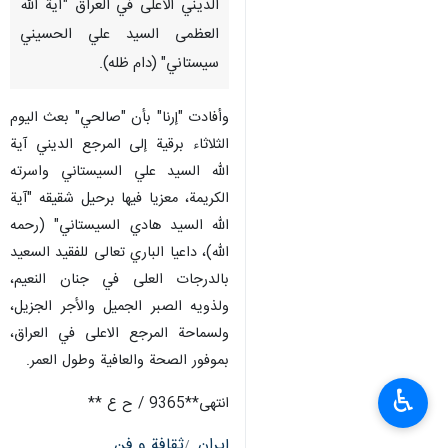
الديني الأعلى في العراق "آية الله
العظمى السيد علي الحسيني
سيستاني" (دام ظله).
وأفادت "إرنا" بأن "صالحي" بعث اليوم
الثلاثاء برقية إلى المرجع الديني آية
الله السيد علي السيستاني واسرته
الكريمة، معزيا فيها برحيل شقيقه "آية
الله السيد هادي السيستاني" (رحمه
الله)، داعيا الباري تعالى للفقيد السعيد
بالدرجات العلى في جنان النعيم،
ولذويه الصبر الجميل والأجر الجزيل،
ولسماحة المرجع الاعلى في العراق،
بموفور الصحة والعافية وطول العمر.
♿︎
انتهى**9365 / ح ع **
إيران
ثقافة و فن