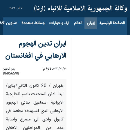
٧ آب ٢٠٢٦
الصفحة الرئيسية
إيران
العالم
آراء و حوارات
وسائط متعددة
عناوين الأخب
ايران تدين الهجوم
الارهابي في افغانستان
٢٠‏/٠١‏/٢٠٢٦، ٩:٥٤ م
رمز الخبر:
86056598
طهران / 20 كانون الثاني/يناير/
ارنا- ادان المتحدث باسم الخارجية
الايرانية اسماعيل بقائي الهجوم
الارهابي الذي استهدف مطعما في
كابول وادى الى مصرع واصابة
عدد من المواطنين الافغان